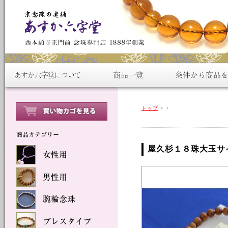
トップ
>
>
屋久杉１８珠大玉サ