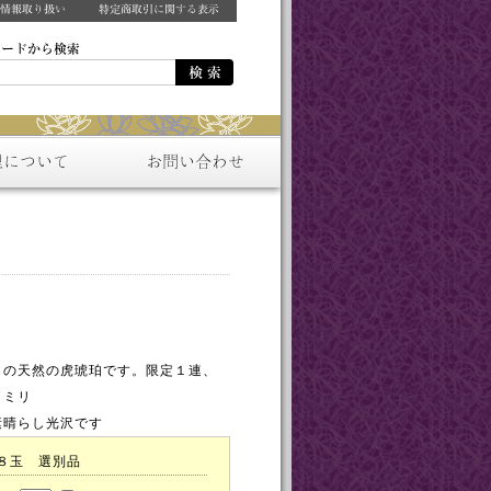
しの天然の虎琥珀です。限定１連、
７ミリ
素晴らし光沢です
８玉 選別品