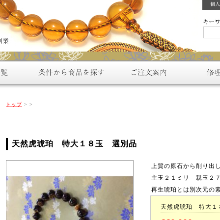
トップ
>
>
天然虎琥珀 特大１８玉 選別品
上質の原石から削り出
主玉２１ミリ 親玉２
再生琥珀とは別次元の
天然虎琥珀 特大１